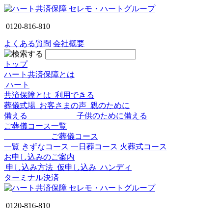
0120-816-810
よくある質問
会社概要
トップ
ハート共済保障とは
ハート
共済保障とは
利用できる
葬儀式場
お客さまの声
親のために
備える
子供のために備える
ご葬儀コース一覧
ご葬儀コース
一覧
きずなコース
一日葬コース
火葬式コース
お申し込みのご案内
申し込み方法
仮申し込み
ハンディ
ターミナル決済
0120-816-810